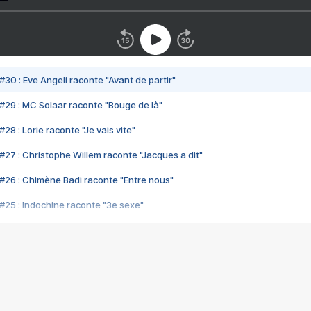
#30 : Eve Angeli raconte "Avant de partir"
#29 : MC Solaar raconte "Bouge de là"
28 : Lorie raconte "Je vais vite"
#27 : Christophe Willem raconte "Jacques a dit"
#26 : Chimène Badi raconte "Entre nous"
#25 : Indochine raconte "3e sexe"
#24 : Zaho raconte "C'est chelou"
#23 : Patrick Bruel raconte "Au café des délices"
#22 : Kyo raconte "Le chemin"
#21 : Nolwenn Leroy raconte "Cassé"