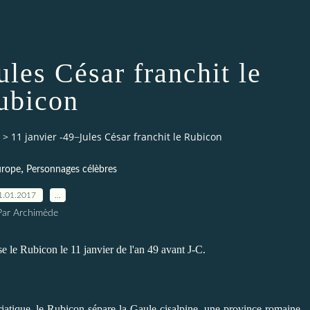
Jules César franchit le
ubicon
>
11 janvier -49 ̶ Jules César franchit le Rubicon
,
urope
Personnages célèbres
1.01.2017
…
Par Archimède
 le Rubicon le 11 janvier de l'an 49 avant J-C.
'Adriatique, le Rubicon sépare la Gaule cisalpine, une province romaine