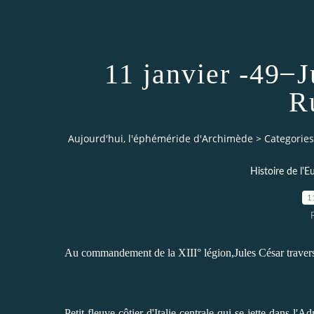
11 janvier -49 ̶ 
R
Aujourd'hui, l'éphéméride d'Archimède
>
Categories
Histoire de l'E
1
Au commandement de la XIII° légion,Jules César traverse
Petit fleuve côtier d'Italie centrale qui se jette dans l