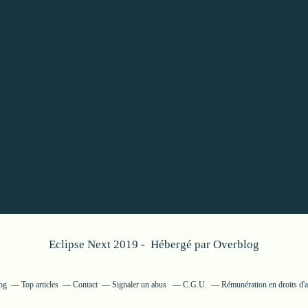
Eclipse Next 2019 - Hébergé par
Overblog
log
Top articles
Contact
Signaler un abus
C.G.U.
Rémunération en droits d'a