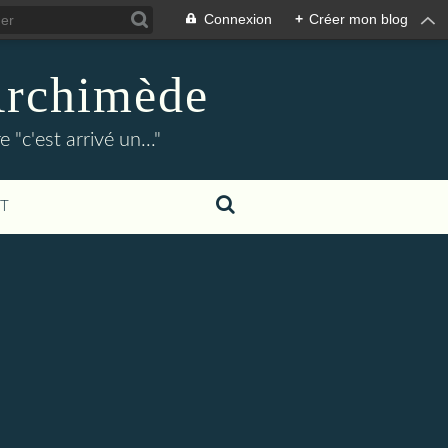
Connexion
+
Créer mon blog
Archimède
"c'est arrivé un..."
T