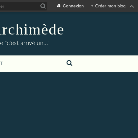
Connexion
+
Créer mon blog
Archimède
"c'est arrivé un..."
T