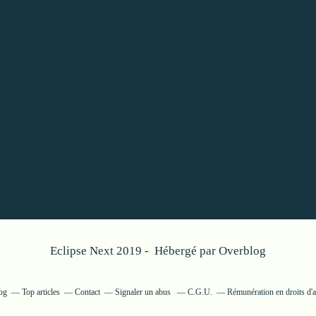
Eclipse Next 2019 - Hébergé par
Overblog
log
Top articles
Contact
Signaler un abus
C.G.U.
Rémunération en droits d'a