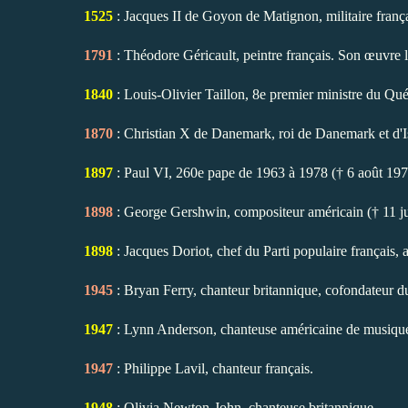
1525
: Jacques II de Goyon de Matignon, militaire françai
1791
: Théodore Géricault, peintre français. Son œuvre 
1840
: Louis-Olivier Taillon, 8e premier ministre du Qué
1870
: Christian X de Danemark, roi de Danemark et d'Is
1897
: Paul VI, 260e pape de 1963 à 1978 († 6 août 197
1898
: George Gershwin, compositeur américain († 11 ju
1898
: Jacques Doriot, chef du Parti populaire français,
1945
: Bryan Ferry, chanteur britannique, cofondateur 
1947
: Lynn Anderson, chanteuse américaine de musique
1947
: Philippe Lavil, chanteur français.
1948
: Olivia Newton-John, chanteuse britannique.