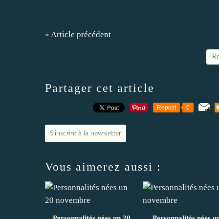
« Article précédent
Re
Partager cet article
Repost
0
S'inscrire à la newsletter
Vous aimerez aussi :
Personnalités nées un 20
Personnalités nées u