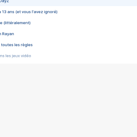
 DayZ
 a 13 ans (et vous l'avez ignoré)
e (littéralement)
im Rayan
 toutes les règles
s les jeux vidéo
us choquant de Rockstar ? - Le scandale BULLY
e plus moche de Steam
du RÊVE tourne au CAUCHEMAR
pendant 8 heures
it… à tort
umiliés par un jeu vidéo
ire - Final Fantasy 8