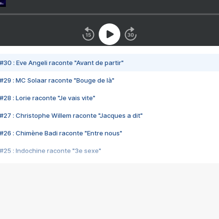
#30 : Eve Angeli raconte "Avant de partir"
#29 : MC Solaar raconte "Bouge de là"
28 : Lorie raconte "Je vais vite"
#27 : Christophe Willem raconte "Jacques a dit"
#26 : Chimène Badi raconte "Entre nous"
#25 : Indochine raconte "3e sexe"
#24 : Zaho raconte "C'est chelou"
#23 : Patrick Bruel raconte "Au café des délices"
#22 : Kyo raconte "Le chemin"