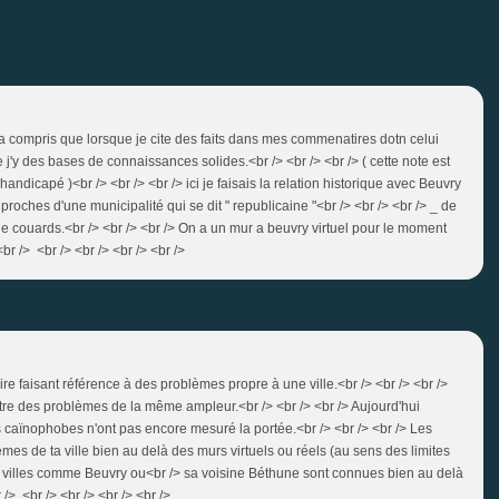
a compris que lorsque je cite des faits dans mes commenatires dotn celui
ue j'y des bases de connaissances solides.<br /> <br /> <br /> ( cette note est
andicapé )<br /> <br /> <br /> ici je faisais la relation historique avec Beuvry
 proches d'une municipalité qui se dit " republicaine "<br /> <br /> <br /> _ de
de couards.<br /> <br /> <br /> On a un mur a beuvry virtuel pour le moment
r /> <br /> <br /> <br /> <br />
e faisant référence à des problèmes propre à une ville.<br /> <br /> <br />
être des problèmes de la même ampleur.<br /> <br /> <br /> Aujourd'hui
s caïnophobes n'ont pas encore mesuré la portée.<br /> <br /> <br /> Les
èmes de ta ville bien au delà des murs virtuels ou réels (au sens des limites
es villes comme Beuvry ou<br /> sa voisine Béthune sont connues bien au delà
 /> <br /> <br /> <br /> <br />