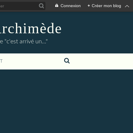
Connexion
+
Créer mon blog
Archimède
"c'est arrivé un..."
T