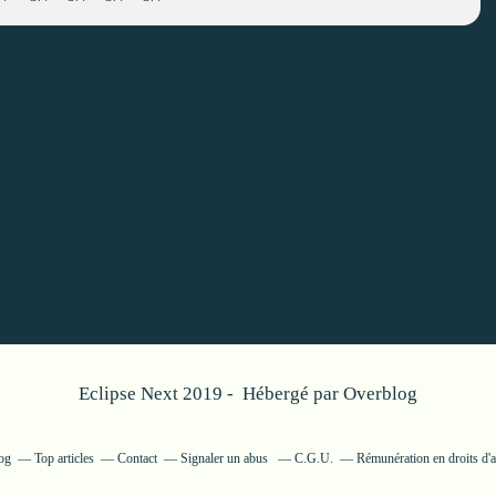
Eclipse Next 2019 - Hébergé par
Overblog
log
Top articles
Contact
Signaler un abus
C.G.U.
Rémunération en droits d'a