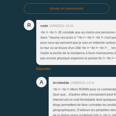
Ajouter un commentaire
R
ronin
13/08/2011 10:41
<br /> <br /> JE constate que au moins une personne 
dans " beuvry ces jours ci "<br /> <br /> <br /> c'est q
pour ceux qui pensent que je suis un imbécile surtout h
le mur où se trouve d'un côté:<br /> <br /> <br /> _ les
l'autre la poche de la resistance à leurs manoeuvres 
pas encore physique esperons le jamais<br /> <br /> <b
Répondre
A
Archimède
14/08/2011 14:11
<br /> <br /> Merci RONIN pour ce commentair
Quoi que... d'autres villes connaissent peut-
internet est un outil formidable dont quelque
blogs permettent de faire connaitre les probl
géographiques). D'ailleurs les péripéties d
de la région grace à internet !<br /> <br /> <br