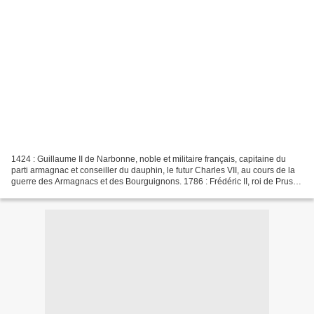
1424 : Guillaume II de Narbonne, noble et militaire français, capitaine du
parti armagnac et conseiller du dauphin, le futur Charles VII, au cours de la
guerre des Armagnacs et des Bourguignons. 1786 : Frédéric II, roi de Prusse
de 1740 à sa mort (Né...