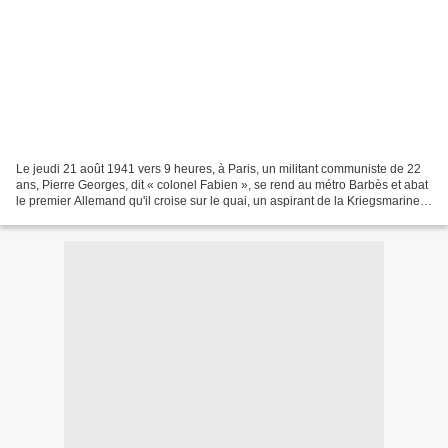
Le jeudi 21 août 1941 vers 9 heures, à Paris, un militant communiste de 22
ans, Pierre Georges, dit « colonel Fabien », se rend au métro Barbès et abat
le premier Allemand qu'il croise sur le quai, un aspirant de la Kriegsmarine,
Alfons Moser. Cet attentat...