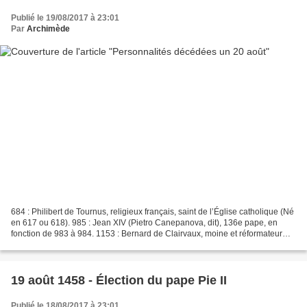
Publié le 19/08/2017 à 23:01
Par
Archimède
684 : Philibert de Tournus, religieux français, saint de l’Église catholique (Né
en 617 ou 618). 985 : Jean XIV (Pietro Canepanova, dit), 136e pape, en
fonction de 983 à 984. 1153 : Bernard de Clairvaux, moine et réformateur
français (Né en 1090). 1823...
19 août 1458 - Élection du pape Pie II
Publié le 18/08/2017 à 23:01