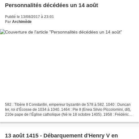
Personnalités décédées un 14 août
Publié le 13/08/2017 à 23:01
Par
Archimède
582 : Tibère II Constantin, empereur byzantin de 578 à 582. 1040 : Duncan
Ier, roi d’Écosse de 1034 à 1040. 1464 : Pie II (Enea Silvio Piccolomini, dit),
210e pape de l’Église catholique (Né le 18 octobre 1405). 1958 : Frédéric
Joliot-Curie, physicien...
13 août 1415 - Débarquement d'Henry V en