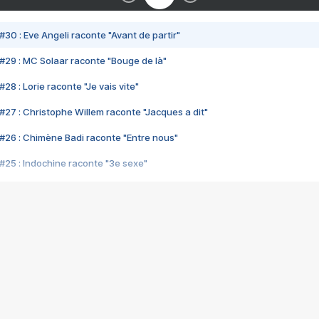
#30 : Eve Angeli raconte "Avant de partir"
#29 : MC Solaar raconte "Bouge de là"
28 : Lorie raconte "Je vais vite"
#27 : Christophe Willem raconte "Jacques a dit"
#26 : Chimène Badi raconte "Entre nous"
#25 : Indochine raconte "3e sexe"
#24 : Zaho raconte "C'est chelou"
#23 : Patrick Bruel raconte "Au café des délices"
#22 : Kyo raconte "Le chemin"
#21 : Nolwenn Leroy raconte "Cassé"
#20 : Patrick Hernandez raconte "Born to be alive"
#19 : Lorie raconte "Près de moi"