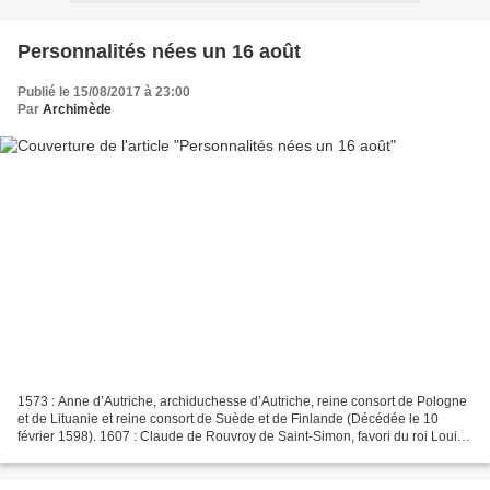
Personnalités nées un 16 août
Publié le 15/08/2017 à 23:00
Par
Archimède
1573 : Anne d’Autriche, archiduchesse d’Autriche, reine consort de Pologne
et de Lituanie et reine consort de Suède et de Finlande (Décédée le 10
février 1598). 1607 : Claude de Rouvroy de Saint-Simon, favori du roi Louis
XIII (Décédé le 3 mai 1693)....