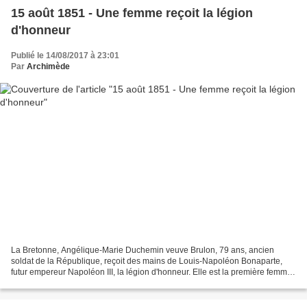
15 août 1851 - Une femme reçoit la légion
d'honneur
Publié le 14/08/2017 à 23:01
Par
Archimède
La Bretonne, Angélique-Marie Duchemin veuve Brulon, 79 ans, ancien
soldat de la République, reçoit des mains de Louis-Napoléon Bonaparte,
futur empereur Napoléon III, la légion d'honneur. Elle est la première femme
à recevoir cette décoration qui a été...